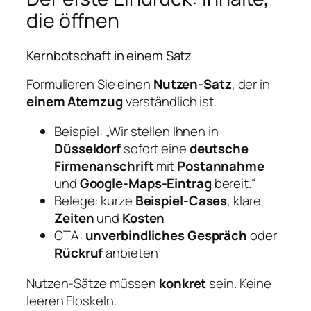
die öffnen
Kernbotschaft in einem Satz
Formulieren Sie einen
Nutzen‑Satz
, der in
einem Atemzug
verständlich ist.
Beispiel: „Wir stellen Ihnen in
Düsseldorf
sofort eine
deutsche
Firmenanschrift
mit
Postannahme
und
Google‑Maps‑Eintrag
bereit.“
Belege: kurze
Beispiel‑Cases
, klare
Zeiten
und
Kosten
CTA:
unverbindliches Gespräch
oder
Rückruf
anbieten
Nutzen‑Sätze müssen
konkret
sein. Keine
leeren Floskeln.