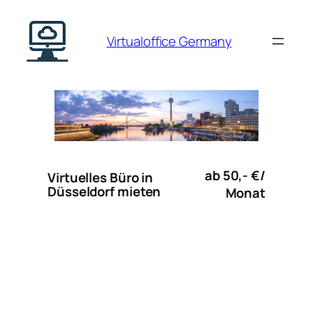
Zum
Inhalt
Virtualoffice Germany
springen
ab 50,- €/
Virtuelles Büro in
Düsseldorf mieten
Monat