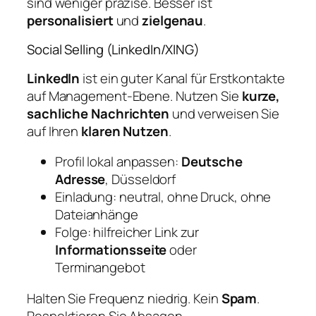
sind weniger präzise. Besser ist
personalisiert
und
zielgenau
.
Social Selling (LinkedIn/XING)
LinkedIn
ist ein guter Kanal für Erstkontakte
auf Management‑Ebene. Nutzen Sie
kurze,
sachliche Nachrichten
und verweisen Sie
auf Ihren
klaren Nutzen
.
Profil lokal anpassen:
Deutsche
Adresse
, Düsseldorf
Einladung: neutral, ohne Druck, ohne
Dateianhänge
Folge: hilfreicher Link zur
Informationsseite
oder
Terminangebot
Halten Sie Frequenz niedrig. Kein
Spam
.
Respektieren Sie Absagen.