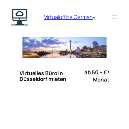
Zum
Inhalt
Virtualoffice Germany
springen
ab 50,- €/
Virtuelles Büro in
Düsseldorf mieten
Monat