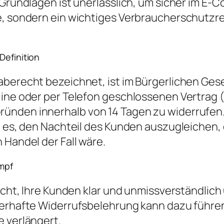
 Grundlagen ist unerlässlich, um sicher im E
ne, sondern ein wichtiges Verbraucherschutzr
Definition
aberecht bezeichnet, ist im Bürgerlichen Ges
nline oder per Telefon geschlossenen Vertrag
nden innerhalb von 14 Tagen zu widerrufen. D
st es, den Nachteil des Kunden auszugleichen,
 Handel der Fall wäre.
umpf
licht, Ihre Kunden klar und unmissverständlich
erhafte Widerrufsbelehrung kann dazu führen,
e verlängert.