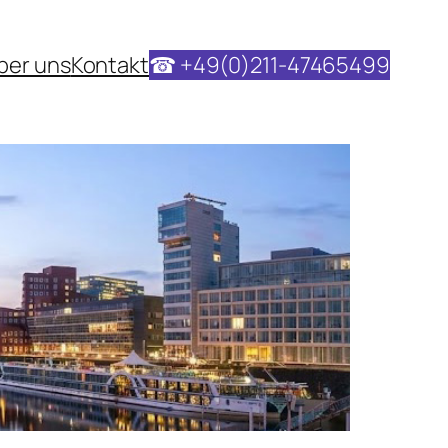
ber uns
Kontakt
☎ +49(0)211-47465499