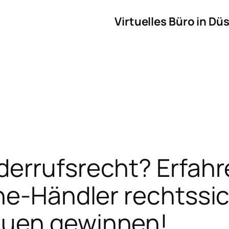
Virtuelles Büro in Dü
errufsrecht? Erfahre
ne-Händler rechtssi
auen gewinnen!