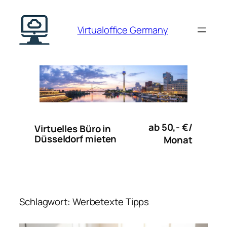
Zum
Inhalt
Virtualoffice Germany
springen
ab 50,- €/
Virtuelles Büro in
Düsseldorf mieten
Monat
Schlagwort:
Werbetexte Tipps