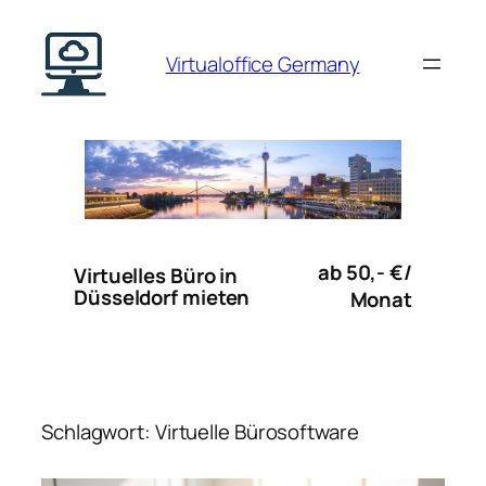
Zum
Inhalt
Virtualoffice Germany
springen
ab 50,- €/
Virtuelles Büro in
Düsseldorf mieten
Monat
Schlagwort:
Virtuelle Bürosoftware