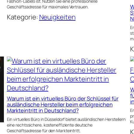
Fashion-Labels ist. Nutzen Sie eine professionelle
W
Geschäftsadresse für maximales Vertrauen.
S
Kategorie:
Neuigkeiten
N
m
Er
st
m
K
W
f
Warum ist ein virtuelles Büro der Schlüssel für
i
ausländische Hersteller beim erfolgreichen
Markteintritt in Deutschland?
En
p
Ein virtuelles Büro in Düsseldorf bietet ausländischen Herstellern
K
eine rechtssichere, kosteneffiziente deutsche
K
Geschäftsadresse für den Markteintritt.