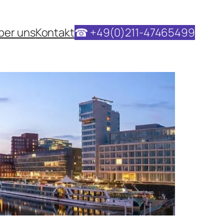
ber uns
Kontakt
☎ +49(0)211-47465499