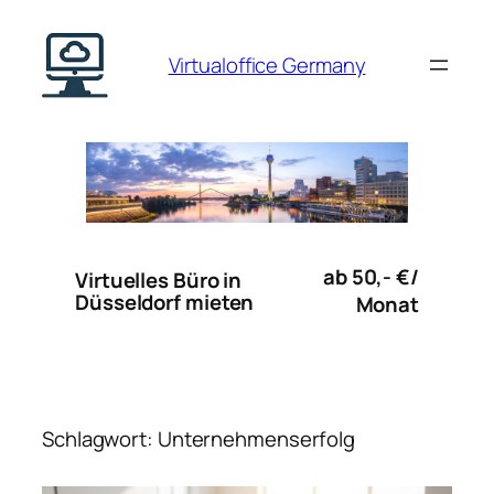
Zum
Inhalt
Virtualoffice Germany
springen
ab 50,- €/
Virtuelles Büro in
Düsseldorf mieten
Monat
Schlagwort:
Unternehmenserfolg