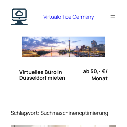
Zum
Inhalt
Virtualoffice Germany
springen
ab 50,- €/
Virtuelles Büro in
Düsseldorf mieten
Monat
Schlagwort:
Suchmaschinenoptimierung