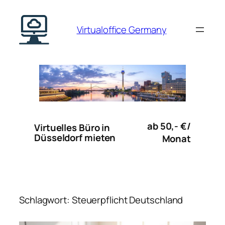
Zum
Inhalt
Virtualoffice Germany
springen
ab 50,- €/
Virtuelles Büro in
Düsseldorf mieten
Monat
Schlagwort:
Steuerpflicht Deutschland