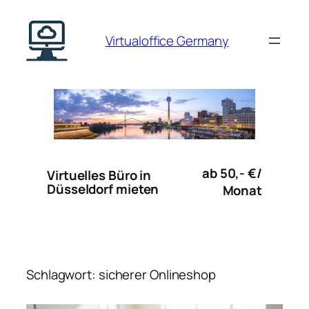
Zum
Inhalt
Virtualoffice Germany
springen
ab 50,- €/
Virtuelles Büro in
Düsseldorf mieten
Monat
Schlagwort:
sicherer Onlineshop