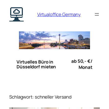
Zum
Inhalt
Virtualoffice Germany
springen
ab 50,- €/
Virtuelles Büro in
Düsseldorf mieten
Monat
Schlagwort:
schneller Versand