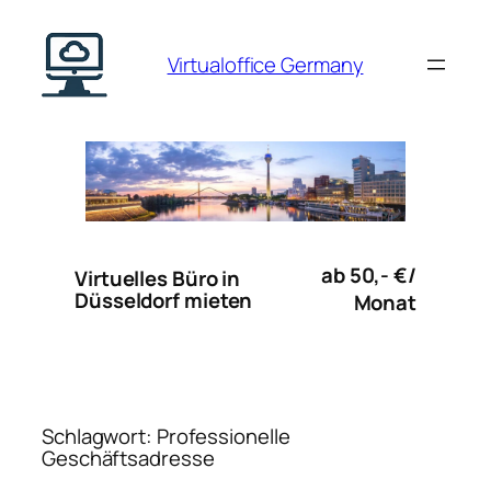
Zum
Inhalt
Virtualoffice Germany
springen
ab 50,- €/
Virtuelles Büro in
Düsseldorf mieten
Monat
Schlagwort:
Professionelle
Geschäftsadresse