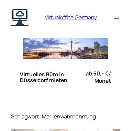
Zum
Inhalt
Virtualoffice Germany
springen
ab 50,- €/
Virtuelles Büro in
Düsseldorf mieten
Monat
Schlagwort:
Markenwahrnehmung