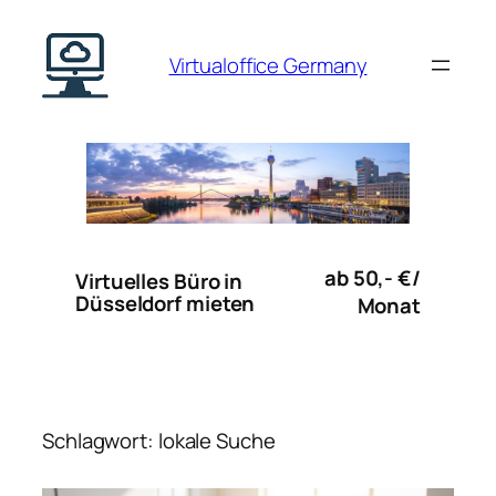
Zum
Inhalt
Virtualoffice Germany
springen
ab 50,- €/
Virtuelles Büro in
Düsseldorf mieten
Monat
Schlagwort:
lokale Suche