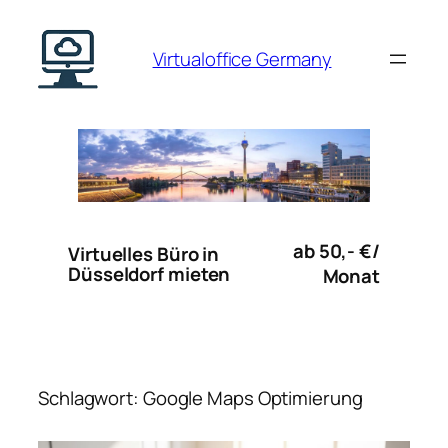
Zum
Inhalt
Virtualoffice Germany
springen
ab 50,- €/
Virtuelles Büro in
Düsseldorf mieten
Monat
Schlagwort:
Google Maps Optimierung