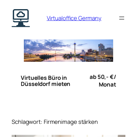
Zum
Inhalt
Virtualoffice Germany
springen
ab 50,- €/
Virtuelles Büro in
Düsseldorf mieten
Monat
Schlagwort:
Firmenimage stärken