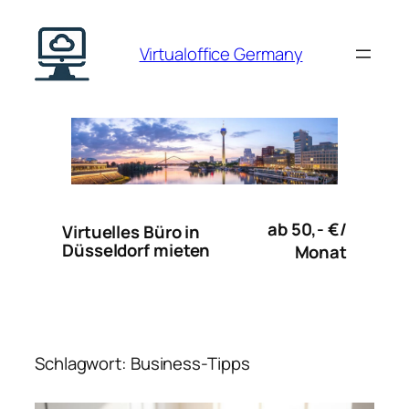
Zum
Inhalt
Virtualoffice Germany
springen
ab 50,- €/
Virtuelles Büro in
Düsseldorf mieten
Monat
Schlagwort:
Business-Tipps