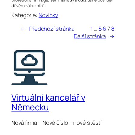
důvěru zákazníků.
Kategorie:
Novinky
←
Předchozí stránka
1
…
5
6
7
8
Další stránka
→
Virtuální kancelář v
Německu
Nová firma – Nové číslo – nové štěstí