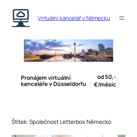
Přeskočit
na
Virtuální kancelář v Německu
obsah
od 50,-
Pronájem virtuální
kanceláře v Düsseldorfu
€/měsíc
Štítek:
Společnost Letterbox Německo